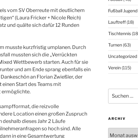
els vom SV Oberreute mit deutlichem
Fußball Jugend
igen“ (Laura Fricker + Nicole Reich)
Lauftreff
(18)
latz und quälte sich dafür 12 Runden
Tischtennis
(18
Turnen
(63)
 musste kurzfristig umplanen. Durch
fall mussten sich die „Verrückten
Uncategorized
Mixed Wettbewerb starten. Auch für sie
Verein
(115)
 runter und am Ende sprang ebenfalls ein
s Dankeschön an Florian Zwießler, der
t einen Start des Teams mit
 ermöglichte.
Suchen
nach:
kampfformat, die reizvolle
ndere Location einen großen Zuspruch
ARCHIV
 deshalb dieses Jahr 2 Läufe
ilnehmeranfragen so hoch sind. Alle
Archiv
dann in eine Gesamtwertung