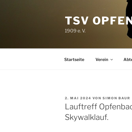
Zum
Inhalt
TSV OPFE
springen
1909 e. V.
Startseite
Verein
Abt
VERÖFFENTLICHT
2. MAI 2024
VON
SIMON BAUR
AM
Lauftreff Opfenba
Skywalklauf.