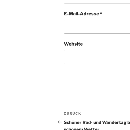
E-Mail-Adresse
*
Website
Beitragsnavigation
Vorheriger
ZURÜCK
Beitrag
Schöner Rad- und Wandertag b
schönem Wetter