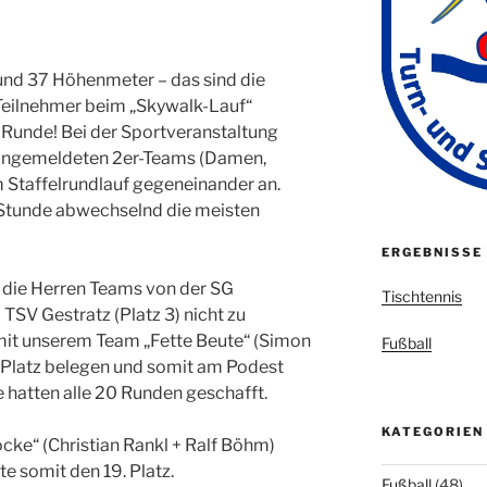
und 37 Höhenmeter – das sind die
 Teilnehmer beim „Skywalk-Lauf“
 Runde! Bei der Sportveranstaltung
r angemeldeten 2er-Teams (Damen,
 Staffelrundlauf gegeneinander an.
 Stunde abwechselnd die meisten
ERGEBNISSE
 die Herren Teams von der SG
Tischtennis
 TSV Gestratz (Platz 3) nicht zu
mit unserem Team „Fette Beute“ (Simon
Fußball
. Platz belegen und somit am Podest
e hatten alle 20 Runden geschafft.
KATEGORIEN
cke“ (Christian Rankl + Ralf Böhm)
e somit den 19. Platz.
Fußball
(48)