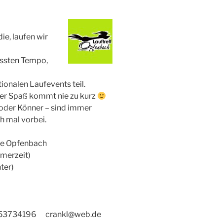
e, laufen wir
ssten Tempo,
ionalen Laufevents teil.
 Der Spaß kommt nie zu kurz
 oder Könner – sind immer
h mal vorbei.
lle Opfenbach
merzeit)
ter)
51 53734196 crankl@web.de