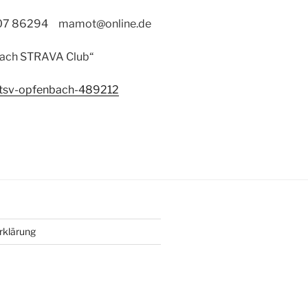
07 86294 mamot@online.de
bach STRAVA Club“
f-tsv-opfenbach-489212
erklärung