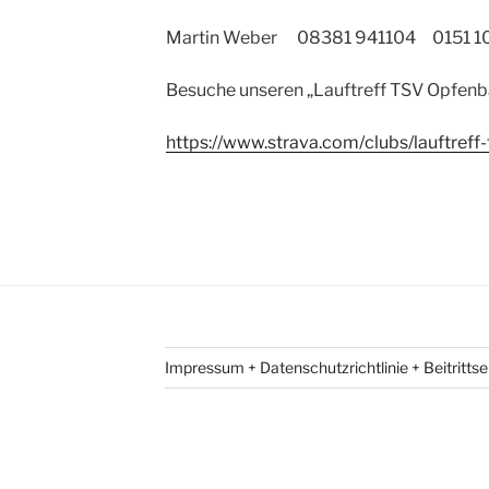
Martin Weber 08381 941104 0151 1
Besuche unseren „Lauftreff TSV Opfen
https://www.strava.com/clubs/lauftref
Impressum + Datenschutzrichtlinie + Beitritts