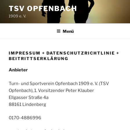
Zum
TSV OPFENBACH
Inhalt
1909 e. V.
springen
Menü
IMPRESSUM + DATENSCHUTZRICHTLINIE +
BEITRITTSERKLÄRUNG
Anbieter
Turn- und Sportverein Opfenbach 1909 e. V. (TSV
Opfenbach), 1. Vorsitzender Peter Klauber
Ellgasser Straße 4a
88161 Lindenberg
0170-4886996