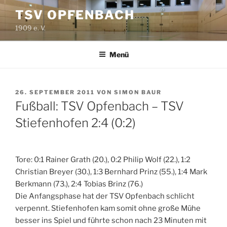
Zum
TSV OPFENBACH
Inhalt
1909 e. V.
springen
Menü
VERÖFFENTLICHT
26. SEPTEMBER 2011
VON
SIMON BAUR
AM
Fußball: TSV Opfenbach – TSV
Stiefenhofen 2:4 (0:2)
Tore: 0:1 Rainer Grath (20.), 0:2 Philip Wolf (22.), 1:2
Christian Breyer (30.), 1:3 Bernhard Prinz (55.), 1:4 Mark
Berkmann (73.), 2:4 Tobias Brinz (76.)
Die Anfangsphase hat der TSV Opfenbach schlicht
verpennt. Stiefenhofen kam somit ohne große Mühe
besser ins Spiel und führte schon nach 23 Minuten mit