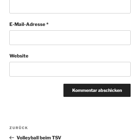
E-Mail-Adresse
*
Website
Beitragsnavigation
Vorheriger
ZURÜCK
Beitrag
Volleyball beim TSV