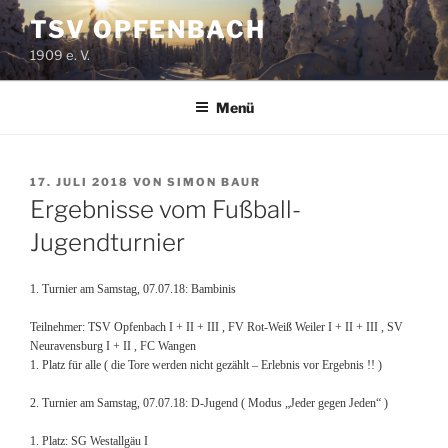
Zum
TSV OPFENBACH
Inhalt
1909 e. V.
springen
Menü
VERÖFFENTLICHT
17. JULI 2018
VON
SIMON BAUR
AM
Ergebnisse vom Fußball-
Jugendturnier
1. Turnier am Samstag, 07.07.18: Bambinis
Teilnehmer: TSV Opfenbach I + II + III , FV Rot-Weiß Weiler I + II + III , SV
Neuravensburg I + II , FC Wangen
1. Platz für alle ( die Tore werden nicht gezählt – Erlebnis vor Ergebnis !! )
2. Turnier am Samstag, 07.07.18: D-Jugend ( Modus „Jeder gegen Jeden“ )
1. Platz: SG Westallgäu I