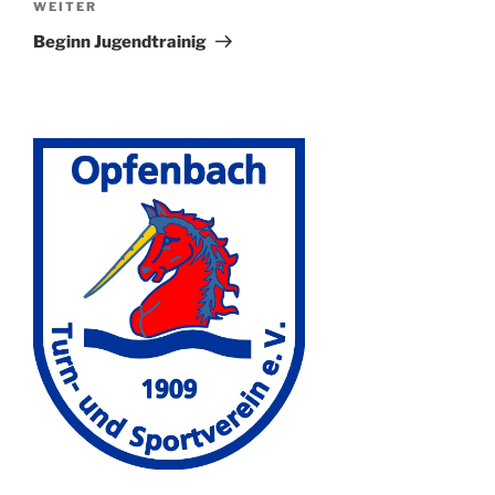
Nächster
WEITER
Beitrag
Beginn Jugendtrainig