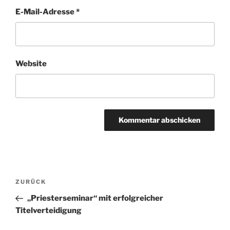
E-Mail-Adresse
*
Website
Beitragsnavigation
Vorheriger
ZURÜCK
Beitrag
„Priesterseminar“ mit erfolgreicher
Titelverteidigung