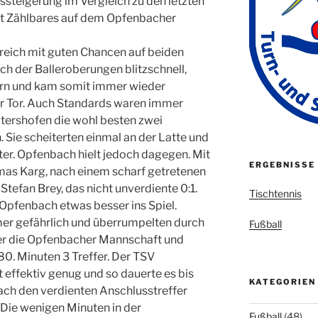
gssteigerung im Vergleich zu den letzten
cht Zählbares auf dem Opfenbacher
reich mit guten Chancen auf beiden
ch der Balleroberungen blitzschnell,
orn und kam somit immer wieder
r Tor. Auch Standards waren immer
ltershofen die wohl besten zwei
 Sie scheiterten einmal an der Latte und
er. Opfenbach hielt jedoch dagegen. Mit
ERGEBNISSE
omas Karg, nach einem scharf getretenen
tefan Brey, das nicht unverdiente 0:1.
Tischtennis
pfenbach etwas besser ins Spiel.
er gefährlich und überrumpelten durch
Fußball
der die Opfenbacher Mannschaft und
80. Minuten 3 Treffer. Der TSV
 effektiv genug und so dauerte es bis
KATEGORIEN
ach den verdienten Anschlusstreffer
. Die wenigen Minuten in der
Fußball
(48)