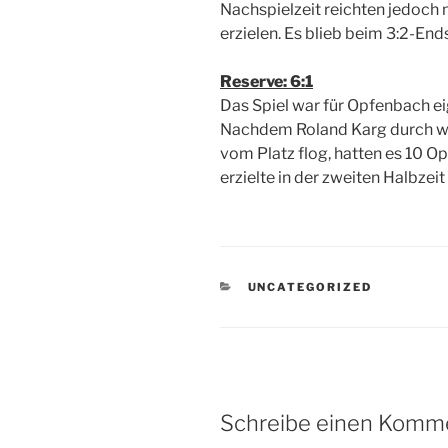
Nachspielzeit reichten jedoch 
erzielen. Es blieb beim 3:2-End
Reserve: 6:1
Das Spiel war für Opfenbach ei
Nachdem Roland Karg durch w
vom Platz flog, hatten es 10 O
erzielte in der zweiten Halbzei
KATEGORIEN
UNCATEGORIZED
Schreibe einen Komm