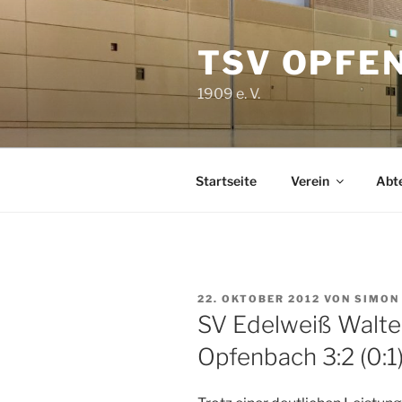
Zum
Inhalt
TSV OPFE
springen
1909 e. V.
Startseite
Verein
Abt
VERÖFFENTLICHT
22. OKTOBER 2012
VON
SIMON
AM
SV Edelweiß Walte
Opfenbach 3:2 (0:1