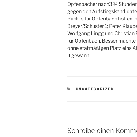
Opfenbacher nach3 ¾ Stunden S
gegen den Aufstiegskandidaten
Punkte für Opfenbach holten i
Breyer/Schuster 1; Peter Klaub
Wolfgang Lingg und Christian 
für Opfenbach. Besser machte 
ohne etatmäßigen Platz eins A
II gewann.
KATEGORIEN
UNCATEGORIZED
Schreibe einen Komm