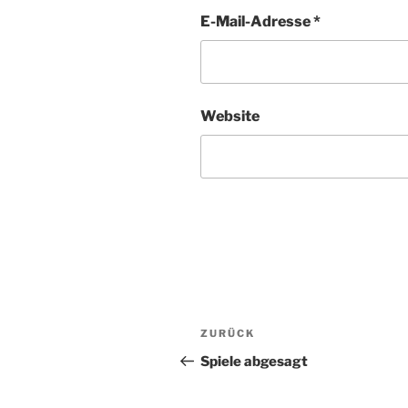
E-Mail-Adresse
*
Website
Beitragsnavigation
Vorheriger
ZURÜCK
Beitrag
Spiele abgesagt