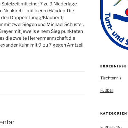
pielzeit mit einer 7 zu 9 Niederlage
 Neukirch I mit leeren Händen. Die
n den Doppeln Lingg/Klauber 1;
er mit zwei Siegen und Michael Schuster,
Breyer mit jeweils einem Sieg punkteten
es die zweite Herrenmannschaft die
lexander Kuhn mit 9 zu 7 gegen Amtzell
ERGEBNISSE
Tischtennis
Fußball
KATEGORIEN
entar
Fußball
(48)