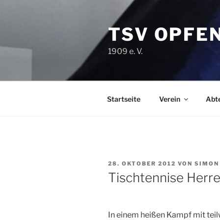
Zum
Inhalt
TSV OPFE
springen
1909 e. V.
Startseite
Verein
Abt
VERÖFFENTLICHT
28. OKTOBER 2012
VON
SIMON
AM
Tischtennise Herr
In einem heißen Kampf mit teil