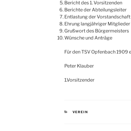
Bericht des 1. Vorsitzenden
Berichte der Abteilungsleiter
Entlastung der Vorstandschaft
Ehrung langjähriger Mitglieder
Grußwort des Bürgermeisters
Wünsche und Anträge
Für den TSV Opfenbach 1909 e.
Peter Klauber
1.Vorsitzender
KATEGORIEN
VEREIN