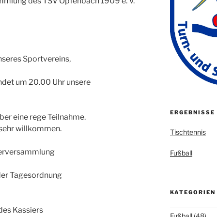
ammlung des TSV Opfenbach 1909 e. V.
nseres Sportvereins,
ndet um 20.00 Uhr unsere
ERGEBNISSE
über eine rege Teilnahme.
 sehr willkommen.
Tischtennis
ederversammlung
Fußball
der Tagesordnung
KATEGORIEN
des Kassiers
Fußball
(48)