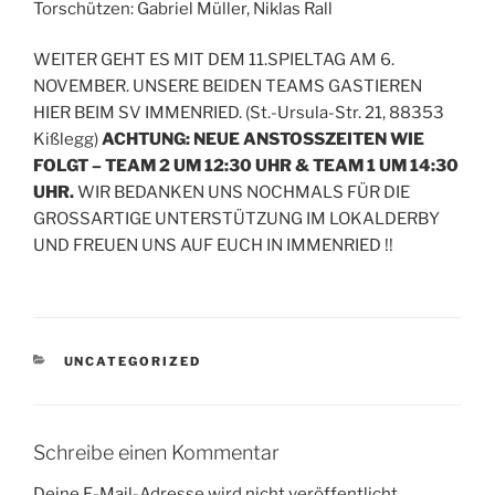
Torschützen: Gabriel Müller, Niklas Rall
WEITER GEHT ES MIT DEM 11.SPIELTAG AM 6.
NOVEMBER. UNSERE BEIDEN TEAMS GASTIEREN
HIER BEIM SV IMMENRIED. (St.-Ursula-Str. 21, 88353
Kißlegg)
ACHTUNG: NEUE ANSTOSSZEITEN WIE
FOLGT – TEAM 2 UM 12:30 UHR & TEAM 1 UM 14:30
UHR.
WIR BEDANKEN UNS NOCHMALS FÜR DIE
GROSSARTIGE UNTERSTÜTZUNG IM LOKALDERBY
UND FREUEN UNS AUF EUCH IN IMMENRIED !!
KATEGORIEN
UNCATEGORIZED
Schreibe einen Kommentar
Deine E-Mail-Adresse wird nicht veröffentlicht.