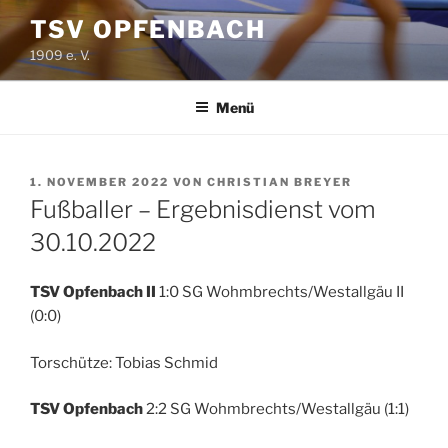
Zum
TSV OPFENBACH
Inhalt
1909 e. V.
springen
Menü
VERÖFFENTLICHT
1. NOVEMBER 2022
VON
CHRISTIAN BREYER
AM
Fußballer – Ergebnisdienst vom
30.10.2022
TSV Opfenbach II
1:0 SG Wohmbrechts/Westallgäu II
(0:0)
Torschütze: Tobias Schmid
TSV Opfenbach
2:2 SG Wohmbrechts/Westallgäu (1:1)