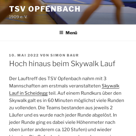
Zum
TSV OPFENBACH
Inhalt
1909 e. V.
springen
Menü
VERÖFFENTLICHT
10. MAI 2022
VON
SIMON BAUR
AM
Hoch hinaus beim Skywalk Lauf
Der Lauftreff des TSV Opfenbach nahm mit 3
Mannschaften am erstmals veranstalteten
Skywalk
Lauf in Scheidegg
teil. Auf einem Rundkurs über den
Skywalk galt es in 60 Minuten möglichst viele Runden
zu vollenden. Die Teams bestanden aus jeweils 2
Läufer und es wurde nach jeder Runde abgelöst. In
jeder Runde ging es dabei viele Höhenmeter nach
oben (unter anderem ca. 120 Stufen) und wieder