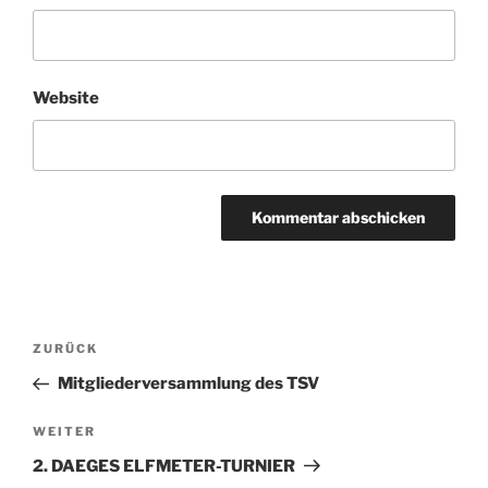
Website
Beitragsnavigation
Vorheriger
ZURÜCK
Beitrag
Mitgliederversammlung des TSV
Nächster
WEITER
Beitrag
2. DAEGES ELFMETER-TURNIER